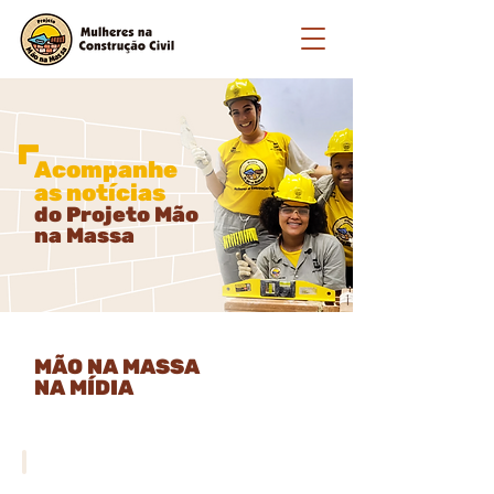
Acompanhe
as notícias
do Projeto Mão
na Massa
MÃO NA MASSA
NA MÍDIA
Mão na Massa seleciona mulheres para Oficina de Pintura e
Envolverde