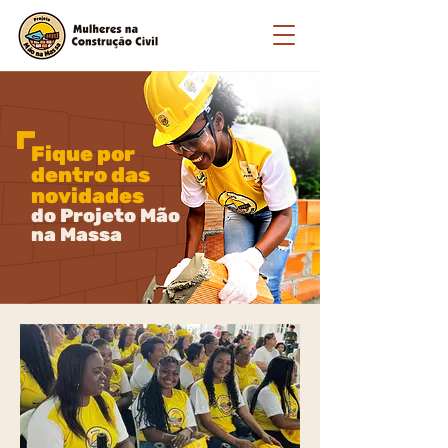
Fique por
dentro das
novidades
do Projeto Mão
na Massa